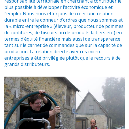
responsabilité territoriale en cherchant à contribuer le
plus possible à développer l'activité économique et
l’emploi. Nous nous efforçons de créer une relation
durable entre le donneur d'ordres que nous sommes et
la « micro-entreprise » (éleveur, producteur de pommes
de confitures, de biscuits ou de produits laitiers etc.) en
termes d'équité financière mais aussi de transparence
tant sur le carnet de commandes que sur la capacité de
production. La relation directe avec ces micro-
entreprises a été privilégiée plutôt que le recours à de
grands distributeurs.