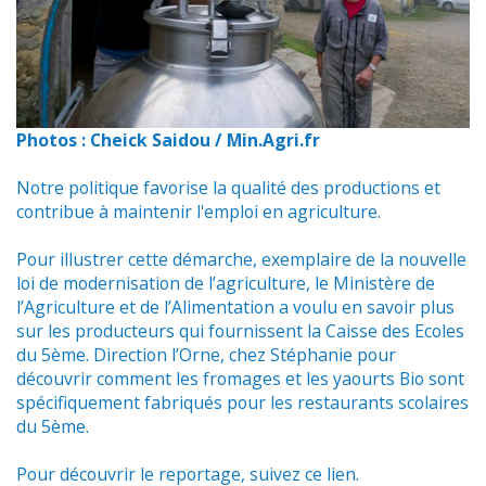
Photos : Cheick Saidou / Min.Agri.fr
Notre politique favorise la qualité des productions et
contribue à maintenir l'emploi en agriculture.
Pour illustrer cette démarche, exemplaire de la nouvelle
loi de modernisation de l’agriculture, le Ministère de
l’Agriculture et de l’Alimentation a voulu en savoir plus
sur les producteurs qui fournissent la Caisse des Ecoles
du 5ème. Direction l’Orne, chez Stéphanie pour
découvrir comment les fromages et les yaourts Bio sont
spécifiquement fabriqués pour les restaurants scolaires
du 5ème.
Pour découvrir le reportage,
s
uivez ce lien
.