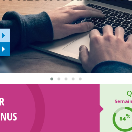
Q
R
Semai
ENUS
%
84