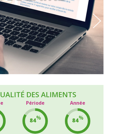
M
UALITÉ
DES ALIMENTS
ne
Période
Année
%
%
84
84